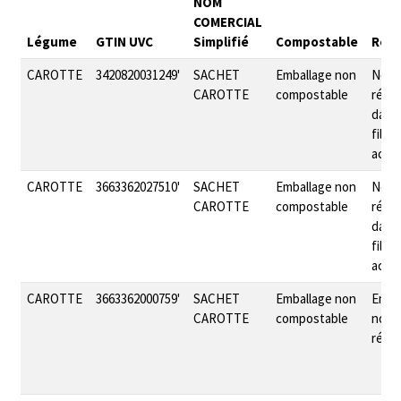
NOM
COMERCIAL
Légume
GTIN UVC
Simplifié
Compostable
Réem
CAROTTE
3420820031249'
SACHET
Emballage non
Non
CAROTTE
compostable
réem
dans 
filièr
actue
CAROTTE
3663362027510'
SACHET
Emballage non
Non
CAROTTE
compostable
réem
dans 
filièr
actue
CAROTTE
3663362000759'
SACHET
Emballage non
Emba
CAROTTE
compostable
non
réem