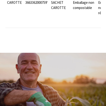
CAROTTE
3663362000759'
SACHET
Emballage non
Emba
CAROTTE
compostable
non
réem