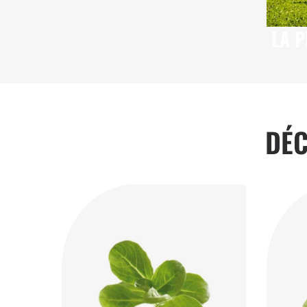
LA 
D
DÉ