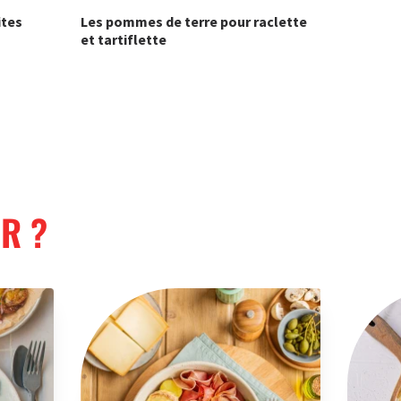
ites
Les pommes de terre pour raclette
et tartiflette
R ?