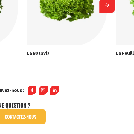
La Batavia
La Feuil
ivez-nous :
NE QUESTION ?
CONTACTEZ-NOUS