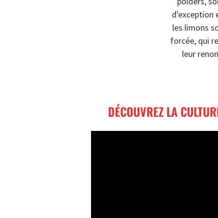
polders, so
d'exception e
les limons s
forcée, qui r
leur reno
DÉCOUVREZ LA CULTURE