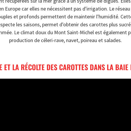
nt récupérées sur la mer grâce à un système de digues. Elles
n Europe car elles ne nécessitent pas d'irrigation. Le résea
ouples et profonds permettent de maintenir l'humidité. Cett
especte les saisons, permet d'obtenir des carottes plus sucrée
mmée. Le climat doux du Mont Saint-Michel est également pr
production de céleri-rave, navet, poireau et salades.
 ET LA RÉCOLTE DES CAROTTES DANS LA BAIE