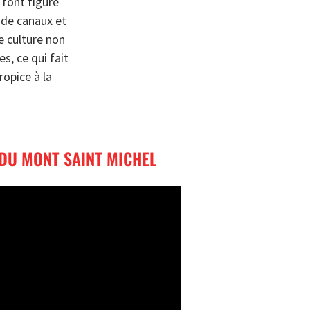
 font figure
u de canaux et
e culture non
s, ce qui fait
opice à la
 DU MONT SAINT MICHEL