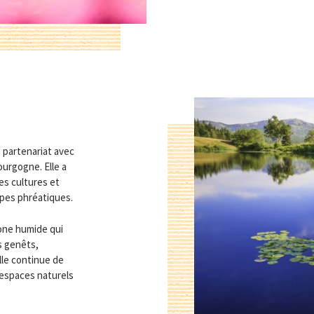
 partenariat avec
urgogne. Elle a
les cultures et
ppes phréatiques.
zone humide qui
s genêts,
lle continue de
’espaces naturels