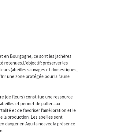
et en Bourgogne, ce sont les jachères
été retenues.
L’objectif: préserver les
ateurs (abeilles sauvages et domestiques,
frir une zone protégée pour la faune
ère (de fleurs) constitue une ressource
abeilles et permet de pallier aux
lité et de favoriser l’amélioration et le
la production. Les abeilles sont
en danger en Aquitaine
avec la présence
e.