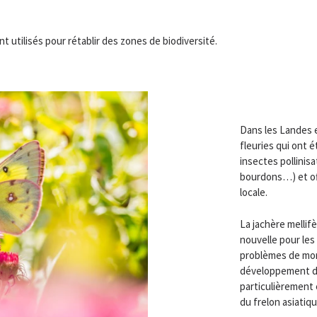
t utilisés pour rétablir des zones de biodiversité.
Dans les Landes 
fleuries qui ont 
insectes pollinis
bourdons…) et of
locale.
La jachère mellif
nouvelle pour les 
problèmes de morta
développement de 
particulièrement 
du frelon asiatiqu