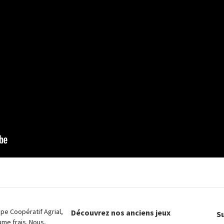
e Coopératif Agrial,
Découvrez nos anciens jeux
Su
ume frais. Nous,