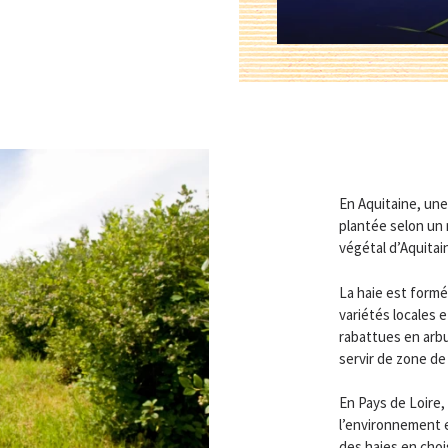
En Aquitaine, une
plantée selon un 
végétal d’Aquitai
La haie est formé
variétés locales 
rabattues en arb
servir de zone de 
En Pays de Loire,
l’environnement e
des haies en choi