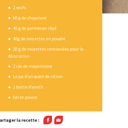
2 œufs
60 g de chapelure
40 g de parmesan râpé
40g de noisettes en poudre
20 g de noisettes concassées pour la
décoration
2 càs de mayonnaise
Le jus d’un quart de citron
1 botte d’aneth
Sel et poivre
artager la recette :