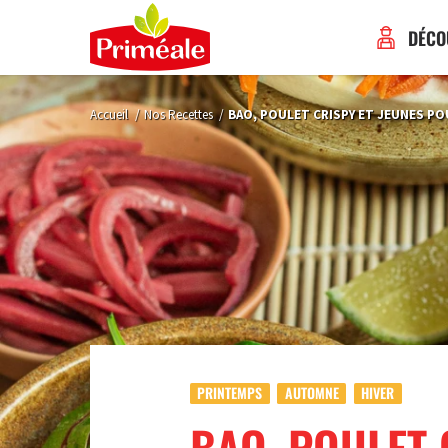
DÉCO
Accueil
/
Nos Recettes
/
BAO, POULET CRISPY ET JEUNES PO
PRINTEMPS
AUTOMNE
HIVER
BAO, POULET 