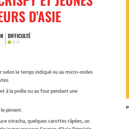
URS D’ASIE
ON
DIFFICULTÉ
.
eur selon le temps indiqué ou au micro-ondes
utes.
let à la poêle ou au four pendant une
P
 le piment.
uce sriracha, quelques carottes râpées, un
 de jeunes pousses Saveurs d’Asie Priméale,