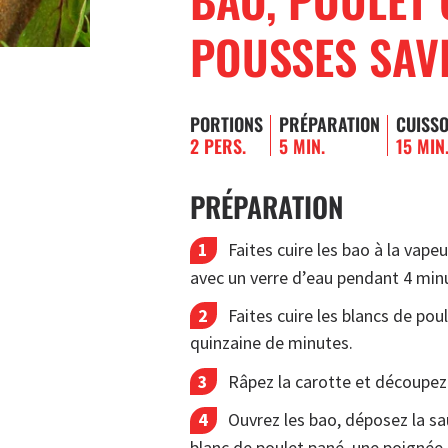
POUSSES SAVE
PORTIONS
PRÉPARATION
CUISS
2 PERS.
5 MIN.
15 MIN
PRÉPARATION
Faites cuire les bao à la vap
avec un verre d’eau pendant 4 min
Faites cuire les blancs de pou
quinzaine de minutes.
Râpez la carotte et découpez
Ouvrez les bao, déposez la sa
blanc de poulet pané, une poignée