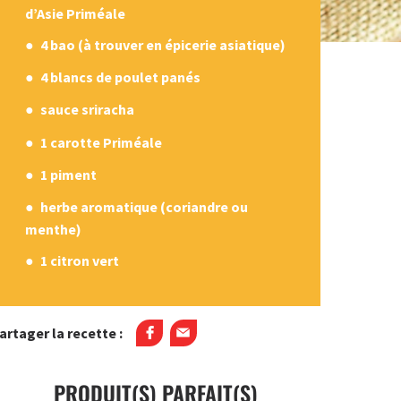
d’Asie Priméale
4 bao (à trouver en épicerie asiatique)
4 blancs de poulet panés
sauce sriracha
1 carotte Priméale
1 piment
herbe aromatique (coriandre ou
menthe)
1 citron vert
artager la recette :
PRODUIT(S) PARFAIT(S)