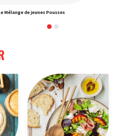
Le Mélange de jeunes Pousses
Les Caro
R