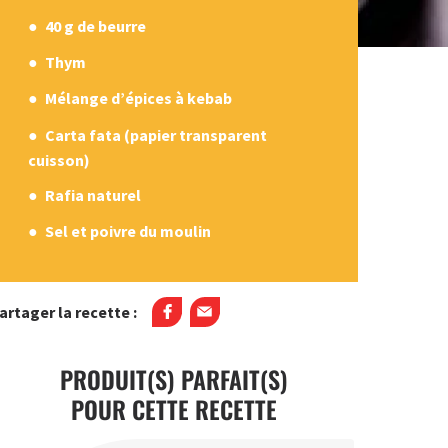
40 g de beurre
Thym
Mélange d’épices à kebab
Carta fata (papier transparent
cuisson)
Rafia naturel
Sel et poivre du moulin
artager la recette :
PRODUIT(S) PARFAIT(S)
POUR CETTE RECETTE