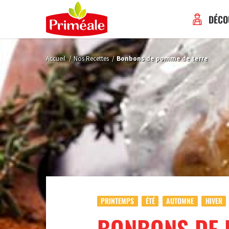
DÉCO
Accueil
/
Nos Recettes
/
Bonbons de pomme de terre
PRINTEMPS
ÉTÉ
AUTOMNE
HIVER
BONBONS DE 