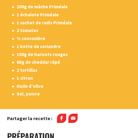
200g de mâche Priméale
1 échalote Priméale
1 sachet de radis Priméale
2 tomates
½ concombre
1 botte de coriandre
100g de haricots rouges
60g de cheddar râpé
2 tortillas
1 citron
Huile d’olive
Sel, poivre
Partager la recette :
PRÉPARATION