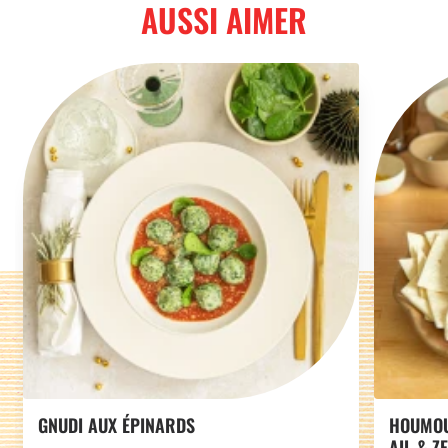
AUSSI AIMER
GNUDI AUX ÉPINARDS
HOUMOU
AIL & Z