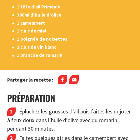
1 tête d’ail Priméale
300ml d’huile d’olive
1 camembert
1 c.à.s de miel
1 poignée de noisettes
2 c.à.s de vin blanc
1 branche de romarin
Partager la recette :
PRÉPARATION
Épluchez les gousses d’ail puis faites les mijoter
à feux doux dans l’huile d’olive avec du romarin,
pendant 30 minutes.
Faites quelques stries dans le camembert avec