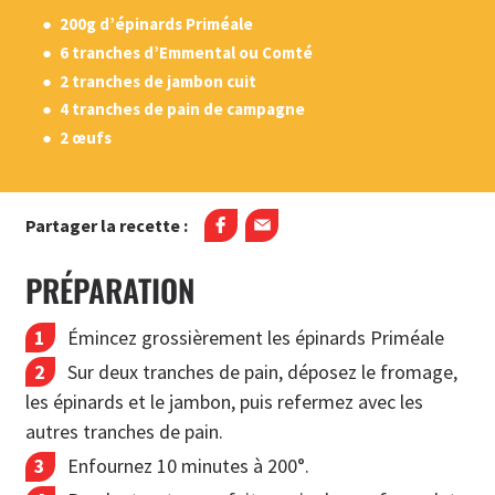
200g d’épinards Priméale
6 tranches d’Emmental ou Comté
2 tranches de jambon cuit
4 tranches de pain de campagne
2 œufs
Partager la recette :
PRÉPARATION
Émincez grossièrement les épinards Priméale
Sur deux tranches de pain, déposez le fromage,
les épinards et le jambon, puis refermez avec les
autres tranches de pain.
Enfournez 10 minutes à 200°.