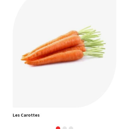
Les Carottes
Les