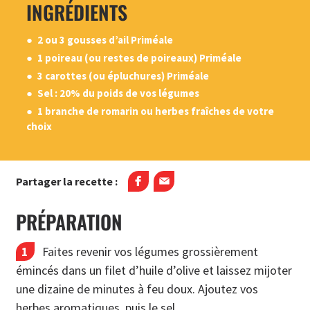
INGRÉDIENTS
2 ou 3 gousses d’ail Priméale
1 poireau (ou restes de poireaux) Priméale
3 carottes (ou épluchures) Priméale
Sel : 20% du poids de vos légumes
1 branche de romarin ou herbes fraîches de votre
choix
Partager la recette :
PRÉPARATION
Faites revenir vos légumes grossièrement
émincés dans un filet d’huile d’olive et laissez mijoter
une dizaine de minutes à feu doux. Ajoutez vos
herbes aromatiques, puis le sel.