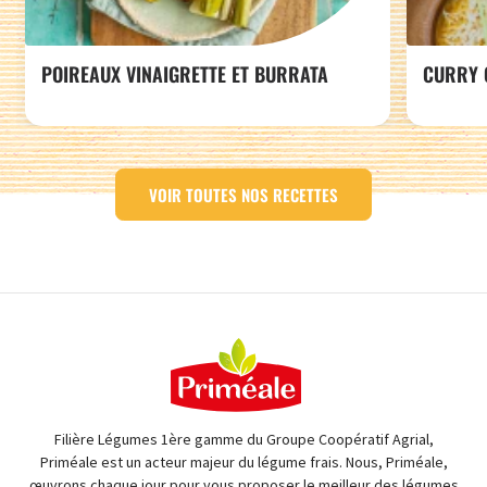
POIREAUX VINAIGRETTE ET BURRATA
CURRY 
VOIR TOUTES NOS RECETTES
Filière Légumes 1ère gamme du Groupe Coopératif Agrial,
Priméale est un acteur majeur du légume frais. Nous, Priméale,
œuvrons chaque jour pour vous proposer le meilleur des légumes