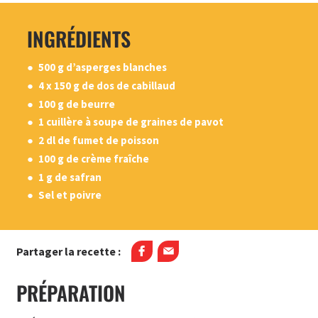
INGRÉDIENTS
500 g d’asperges blanches
4 x 150 g de dos de cabillaud
100 g de beurre
1 cuillère à soupe de graines de pavot
2 dl de fumet de poisson
100 g de crème fraîche
1 g de safran
Sel et poivre
Partager la recette :
PRÉPARATION