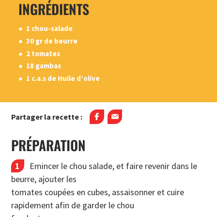
INGRÉDIENTS
1 chou-salade
30 gr de beurre
2 tomates
18 gambas
1 c.a.s de Huile d’olive
Partager la recette :
PRÉPARATION
Emincer le chou salade, et faire revenir dans le
beurre, ajouter les
tomates coupées en cubes, assaisonner et cuire
rapidement afin de garder le chou