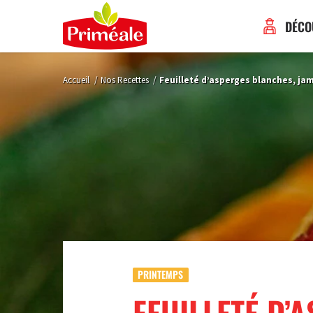
DÉCO
Accueil
/
Nos Recettes
/
Feuilleté d’asperges blanches, j
PRINTEMPS
FEUILLETÉ D’