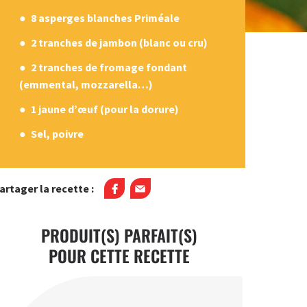
8 asperges blanches Priméale
2 tranches de jambon (blanc ou cru)
2 tranches de fromage fondant
(emmental, mozzarella…)
1 jaune d’œuf (pour la dorure)
Sel, poivre
artager la recette :
PRODUIT(S) PARFAIT(S)
POUR CETTE RECETTE