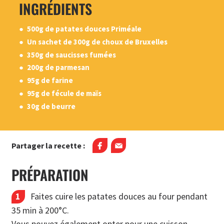
INGRÉDIENTS
500g de patates douces Priméale
Un sachet de 300g de choux de Bruxelles
350g de saucisses fumées
200g de parmesan
95g de farine
95g de fécule de maïs
30g de beurre
Partager la recette :
PRÉPARATION
Faites cuire les patates douces au four pendant
35 min à 200°C.
Vous pouvez également opter pour une cuisson