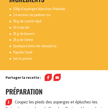
500g d’asperges blanches Priméale
2 tranches de jambon cru
30 g de comté râpé
30 cl de lait
25 g de beurre
25 g de farine
Quelques brins de ciboulette
Paprika fumé
Sel et poivre
Partager la recette :
PRÉPARATION
Coupez les pieds des asperges et épluchez-les.