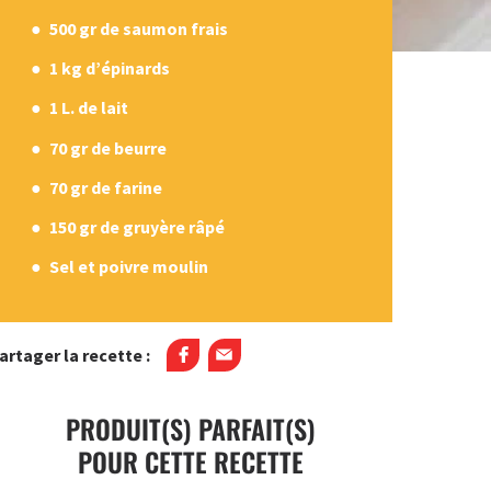
500 gr de saumon frais
1 kg d’épinards
1 L. de lait
70 gr de beurre
70 gr de farine
150 gr de gruyère râpé
Sel et poivre moulin
artager la recette :
PRODUIT(S) PARFAIT(S)
POUR CETTE RECETTE