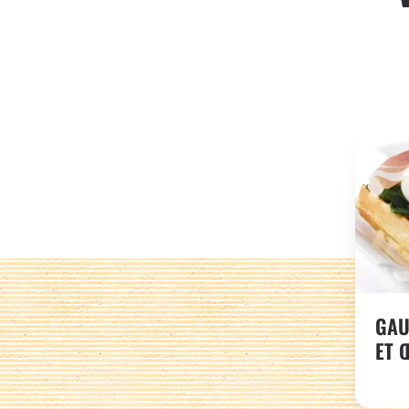
GAU
ET 