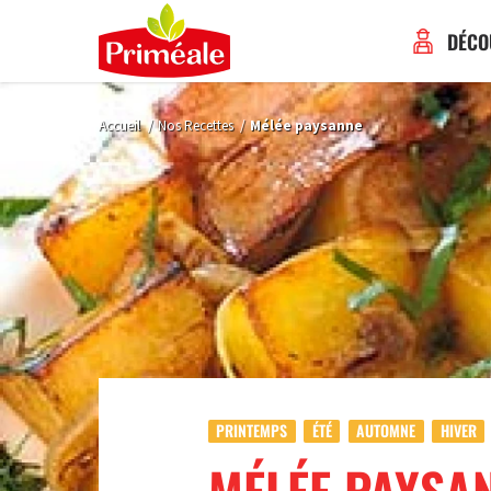
DÉCO
Accueil
/
Nos Recettes
/
Mélée paysanne
PRINTEMPS
ÉTÉ
AUTOMNE
HIVER
MÉLÉE PAYSA