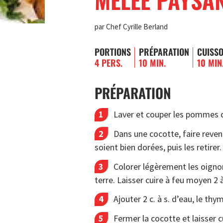
par Chef Cyrille Berland
PORTIONS
PRÉPARATION
CUISS
4 PERS.
10 MIN.
10 MIN
PRÉPARATION
Laver et couper les pommes d
Dans une cocotte, faire reveni
soient bien dorées, puis les retirer.
Colorer légèrement les oigno
terre. Laisser cuire à feu moyen 2 
Ajouter 2 c. à s. d’eau, le thy
Fermer la cocotte et laisser c