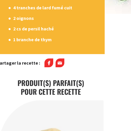
4 tranches de lard fumé cuit
2 oignons
2 cs de persil haché
1 branche de thym
artager la recette :
PRODUIT(S) PARFAIT(S)
POUR CETTE RECETTE