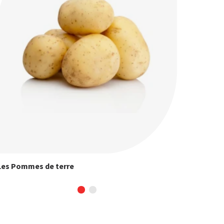
Les Pommes de terre
La Prim