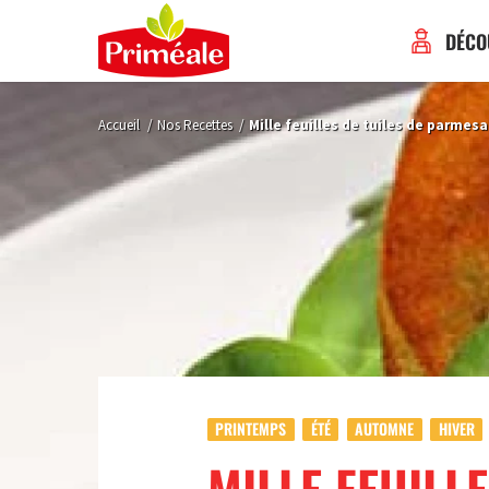
DÉCO
Accueil
/
Nos Recettes
/
Mille feuilles de tuiles de parmesa
PRINTEMPS
ÉTÉ
AUTOMNE
HIVER
MILLE FEUILLE