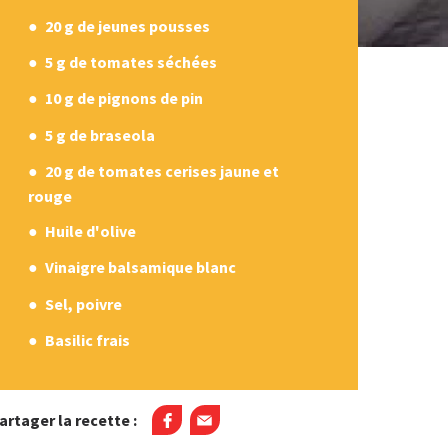
20 g de jeunes pousses
5 g de tomates séchées
10 g de pignons de pin
5 g de braseola
20 g de tomates cerises jaune et
rouge
Huile d'olive
Vinaigre balsamique blanc
Sel, poivre
Basilic frais
artager la recette :