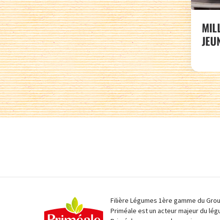
MIL
JEU
Filière Légumes 1ère gamme du Group
Priméale est un acteur majeur du lég