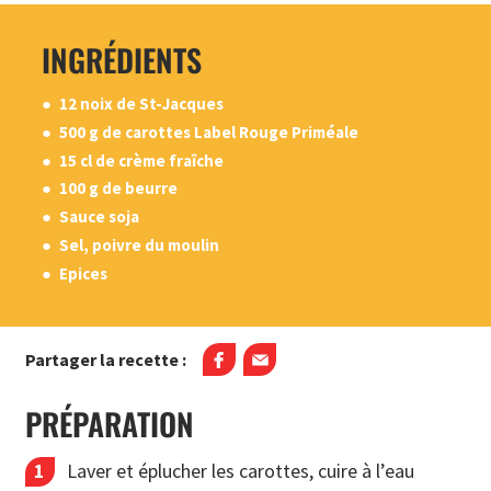
INGRÉDIENTS
12 noix de St-Jacques
500 g de carottes Label Rouge Priméale
15 cl de crème fraîche
100 g de beurre
Sauce soja
Sel, poivre du moulin
Epices
Partager la recette :
PRÉPARATION
Laver et éplucher les carottes, cuire à l’eau