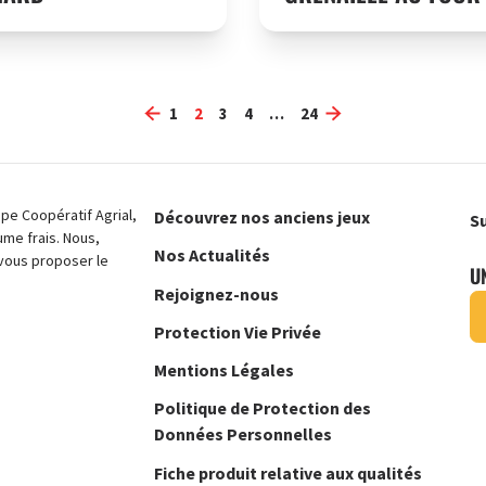
1
2
3
4
…
24
e Coopératif Agrial,
Découvrez nos anciens jeux
Su
ume frais. Nous,
Nos Actualités
vous proposer le
U
Rejoignez-nous
Protection Vie Privée
Mentions Légales
Politique de Protection des
Données Personnelles
Fiche produit relative aux qualités