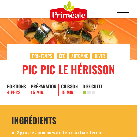
PRINTEMPS
ÉTÉ
AUTOMNE
HIVER
PIC PIC LE HÉRISSON
PORTIONS
PRÉPARATION
CUISSON
DIFFICULTÉ
4 PERS.
15 MIN.
15 MIN.
INGRÉDIENTS
2 grosses pommes de terre à chair ferme