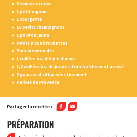
8 tomates cerise
1 petit oignon
1 courgette
16 petits champignons
1 poivron jaune
Petits pics à brochettes
Pour la marinade :
1 cuillère à s. d’huile d’olive
1/2 cuillère à s. de jus de citron fraîchement pressé
2 gousses d’ail hachées finement
Herbes de Provence
Partager la recette :
PRÉPARATION