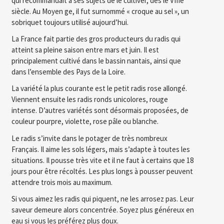
qui recommandait à ses sujets de le cultiver, dès le VIIIe
siècle. Au Moyen ge, il fut surnommé « croque au sel », un
sobriquet toujours utilisé aujourd’hui.
La France fait partie des gros producteurs du radis qui
atteint sa pleine saison entre mars et juin. Il est
principalement cultivé dans le bassin nantais, ainsi que
dans l’ensemble des Pays de la Loire.
La variété la plus courante est le petit radis rose allongé.
Viennent ensuite les radis ronds unicolores, rouge
intense. D’autres variétés sont désormais proposées, de
couleur pourpre, violette, rose pâle ou blanche.
Le radis s’invite dans le potager de très nombreux
Français. Il aime les sols légers, mais s’adapte à toutes les
situations. Il pousse très vite et il ne faut à certains que 18
jours pour être récoltés. Les plus longs à pousser peuvent
attendre trois mois au maximum.
Si vous aimez les radis qui piquent, ne les arrosez pas. Leur
saveur demeure alors concentrée. Soyez plus généreux en
eau si vous les préférez plus doux.