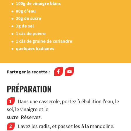
100g de vinaigre blanc
80g d’eau
20g de sucre
3g de sel
1 càs de poivre
1 càs de graine de coriandre
quelques badianes
Partager la recette :
PRÉPARATION
Dans une casserole, portez à ébullition l’eau, le
sel, le vinaigre et le
sucre. Réservez.
Lavez les radis, et passez les à la mandoline.