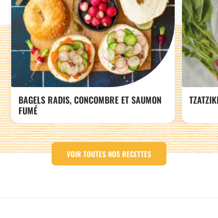
BAGELS RADIS, CONCOMBRE ET SAUMON
TZATZIK
FUMÉ
VOIR TOUTES NOS RECETTES