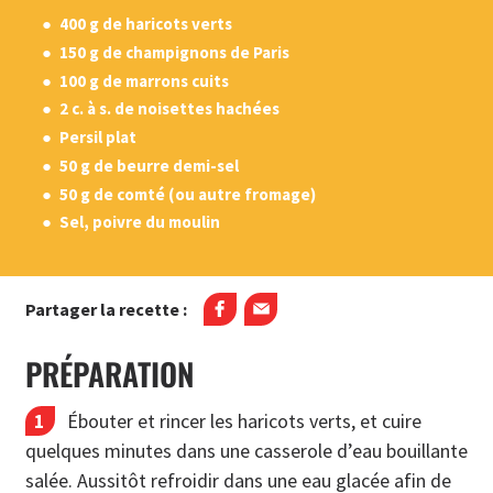
400 g de haricots verts
150 g de champignons de Paris
100 g de marrons cuits
2 c. à s. de noisettes hachées
Persil plat
50 g de beurre demi-sel
50 g de comté (ou autre fromage)
Sel, poivre du moulin
Partager la recette :
PRÉPARATION
Ébouter et rincer les haricots verts, et cuire
quelques minutes dans une casserole d’eau bouillante
salée. Aussitôt refroidir dans une eau glacée afin de