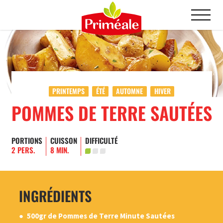
PRINTEMPS
ÉTÉ
AUTOMNE
HIVER
POMMES DE TERRE SAUTÉES
PORTIONS
CUISSON
DIFFICULTÉ
2 PERS.
8 MIN.
INGRÉDIENTS
500gr de Pommes de Terre Minute Sautées