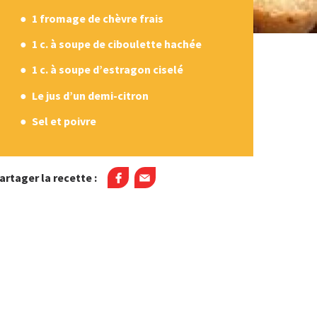
1 fromage de chèvre frais
1 c. à soupe de ciboulette hachée
1 c. à soupe d’estragon ciselé
Le jus d’un demi-citron
Sel et poivre
artager la recette :