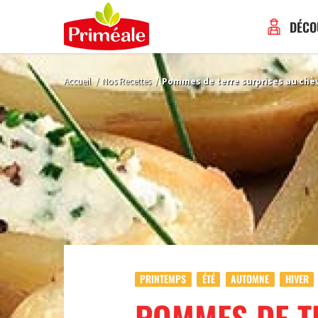
DÉCO
Accueil
/
Nos Recettes
/
Pommes de terre surprises au chèv
PRINTEMPS
ÉTÉ
AUTOMNE
HIVER
POMMES DE T