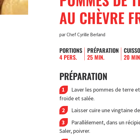
AU CHÈVRE F
par Chef Cyrille Berland
PORTIONS
PRÉPARATION
CUISS
4 PERS.
25 MIN.
20 MIN
PRÉPARATION
Laver les pommes de terre et 
froide et salée.
Laisser cuire une vingtaine d
Parallèlement, dans un récipie
Saler, poivrer.