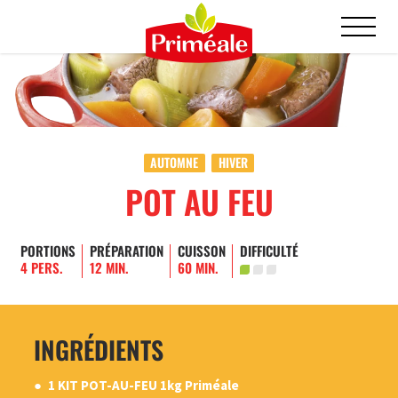
AUTOMNE
HIVER
POT AU FEU
PORTIONS
PRÉPARATION
CUISSON
DIFFICULTÉ
4 PERS.
12 MIN.
60 MIN.
INGRÉDIENTS
1 KIT POT-AU-FEU 1kg Priméale