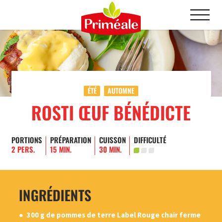
ÉTÉ
AUTOMNE
ROSTI ŒUF BÉNÉDICTE
PORTIONS
PRÉPARATION
CUISSON
DIFFICULTÉ
2 PERS.
15 MIN.
30 MIN.
INGRÉDIENTS
300 g de pommes de terre Label Rouge chair ferme