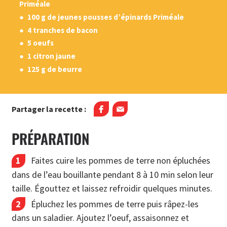
Priméale
100 g de jeunes pousses d’épinards Priméale
4 tranches de bacon
5 oeufs
1 citron jaune
125 g de beurre
Partager la recette :
PRÉPARATION
Faites cuire les pommes de terre non épluchées
dans de l’eau bouillante pendant 8 à 10 min selon leur
taille. Égouttez et laissez refroidir quelques minutes.
Épluchez les pommes de terre puis râpez-les
dans un saladier. Ajoutez l’oeuf, assaisonnez et