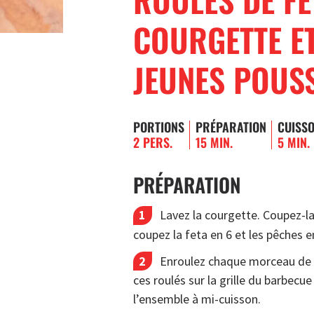
COURGETTE ET
JEUNES POUS
PORTIONS
PRÉPARATION
CUISS
2 PERS.
15 MIN.
5 MIN.
PRÉPARATION
Lavez la courgette. Coupez-la
coupez la feta en 6 et les pêches e
Enroulez chaque morceau de f
ces roulés sur la grille du barbecu
l’ensemble à mi-cuisson.