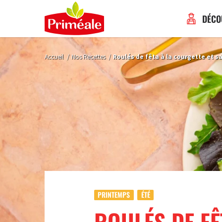
DÉCO
Accueil
/
Nos Recettes
/
Roulés de fêta à la courgette et 
PRINTEMPS
ÉTÉ
ROULÉS DE FÊ