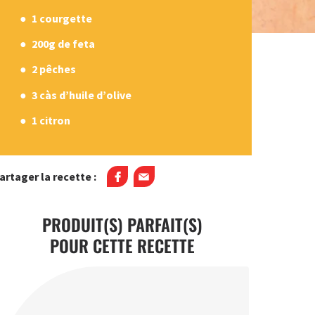
1 courgette
200g de feta
2 pêches
3 càs d’huile d’olive
1 citron
artager la recette :
PRODUIT(S) PARFAIT(S)
POUR CETTE RECETTE