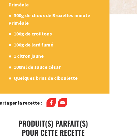
Priméale
300g de choux de Bruxelles minute
Priméale
100g de croûtons
100g de lard fumé
1 citron jaune
100ml de sauce césar
Quelques brins de ciboulette
artager la recette :
PRODUIT(S) PARFAIT(S)
POUR CETTE RECETTE