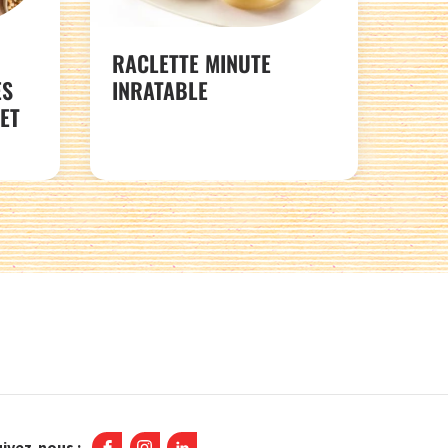
RACLETTE MINUTE
ES
INRATABLE
ET
ivez-nous :