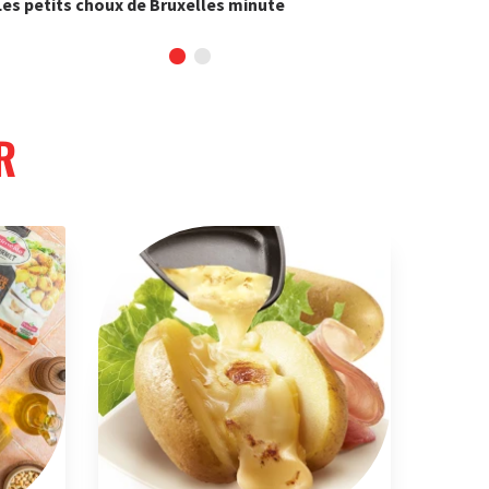
Les petits choux de Bruxelles minute
Les Pom
R