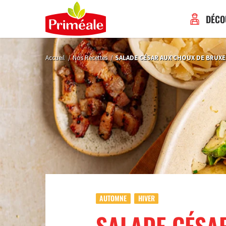
DÉCO
Accueil
/
Nos Recettes
/
SALADE CÉSAR AUX CHOUX DE BRUX
AUTOMNE
HIVER
SALADE CÉSA