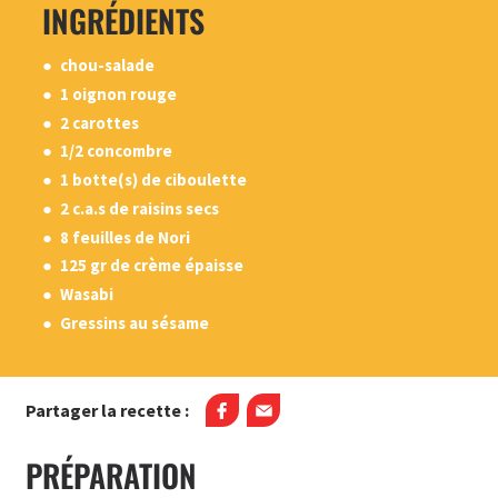
INGRÉDIENTS
chou-salade
1 oignon rouge
2 carottes
1/2 concombre
1 botte(s) de ciboulette
2 c.a.s de raisins secs
8 feuilles de Nori
125 gr de crème épaisse
Wasabi
Gressins au sésame
Partager la recette :
PRÉPARATION