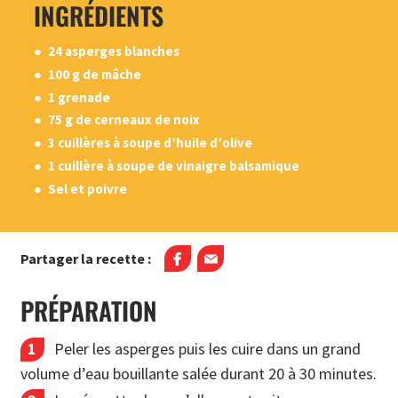
INGRÉDIENTS
24 asperges blanches
100 g de mâche
1 grenade
75 g de cerneaux de noix
3 cuillères à soupe d’huile d’olive
1 cuillère à soupe de vinaigre balsamique
Sel et poivre
Partager la recette :
PRÉPARATION
Peler les asperges puis les cuire dans un grand
volume d’eau bouillante salée durant 20 à 30 minutes.