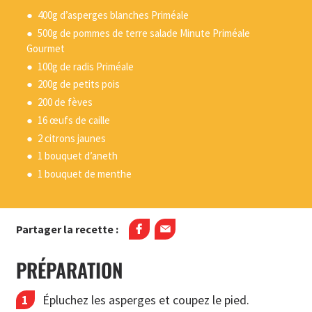
400g d’asperges blanches Priméale
500g de pommes de terre salade Minute Priméale
Gourmet
100g de radis Priméale
200g de petits pois
200 de fèves
16 œufs de caille
2 citrons jaunes
1 bouquet d’aneth
1 bouquet de menthe
Partager la recette :
PRÉPARATION
Épluchez les asperges et coupez le pied.