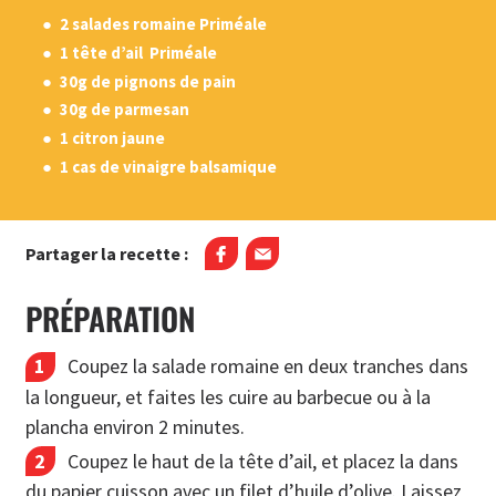
2 salades romaine Priméale
1 tête d’ail
Priméale
30g de pignons de pain
30g de parmesan
1 citron jaune
1 cas de vinaigre balsamique
Partager la recette :
PRÉPARATION
Coupez la salade romaine en deux tranches dans
la longueur, et faites les cuire au barbecue ou à la
plancha environ 2 minutes.
Coupez le haut de la tête d’ail, et placez la dans
du papier cuisson avec un filet d’huile d’olive. Laissez