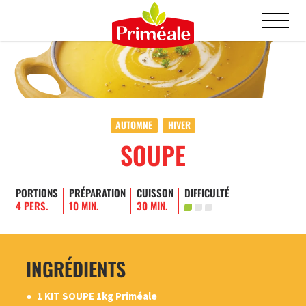
AUTOMNE
HIVER
SOUPE
PORTIONS
PRÉPARATION
CUISSON
DIFFICULTÉ
4 PERS.
10 MIN.
30 MIN.
INGRÉDIENTS
1 KIT SOUPE 1kg Priméale