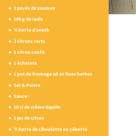
2 pavés de saumon
100 g de radis
¼ botte d’aneth
2 citrons verts
1 citron confit
1 échalote
1 pot de fromage ail et fines herbes
Sel & Poivre
Sauce :
10 cl de crème liquide
1 jus de citron
¼ botte de ciboulette ou cébette