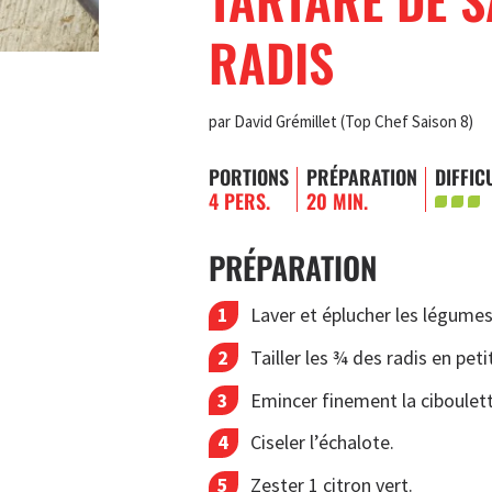
RADIS
par David Grémillet (Top Chef Saison 8)
PORTIONS
PRÉPARATION
DIFFIC
4 PERS.
20 MIN.
PRÉPARATION
Laver et éplucher les légume
Tailler les ¾ des radis en pet
Emincer finement la ciboulett
Ciseler l’échalote.
Zester 1 citron vert.