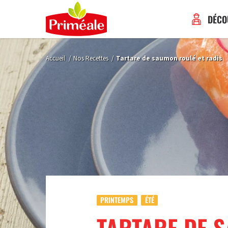
DÉCO
Accueil
/
Nos Recettes
/
Tartare de saumon roulé et radis
PRINTEMPS
ÉTÉ
TARTARE DE 