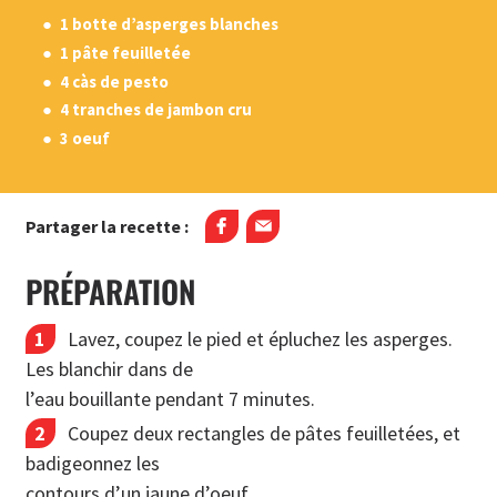
1 botte d’asperges blanches
1 pâte feuilletée
4 càs de pesto
4 tranches de jambon cru
3 oeuf
Partager la recette :
PRÉPARATION
Lavez, coupez le pied et épluchez les asperges.
Les blanchir dans de
l’eau bouillante pendant 7 minutes.
Coupez deux rectangles de pâtes feuilletées, et
badigeonnez les
contours d’un jaune d’oeuf.