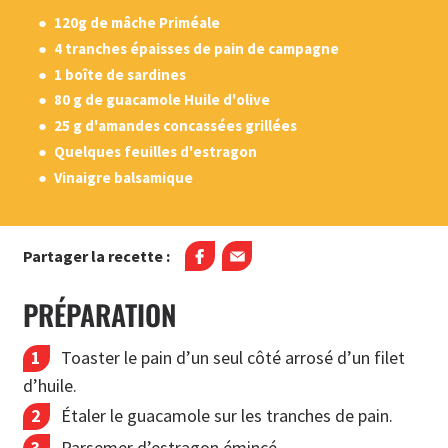
120g de mâche Priméale
4 tranches épaisses de pain de campagne
1 boîte de sardines
80 g de guacamole Huile d'olive
25 g d'amandes concassées grillées
Quelques feuilles d'estragon
Vinaigre balsamique
Partager la recette :
PRÉPARATION
Toaster le pain d’un seul côté arrosé d’un filet
d’huile.
Étaler le guacamole sur les tranches de pain.
Parsemer d’estragon émincé.