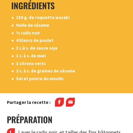
INGRÉDIENTS
150 g. de roquette wasabi
Huile de sésame
½ radis noir
4 blancs de poulet
3 c.à s. de sauce soja
1 c. à s. de miel
3 citrons verts
2 c. à s. de graines de sésame
Sel et poivre du moulin
Partager la recette :
PRÉPARATION
Laver le radis noir, et tailler des fins bâtonnets.