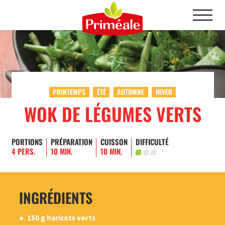
PRINTEMPS
ÉTÉ
AUTOMNE
HIVER
WOK DE LÉGUMES VERTS
PORTIONS
PRÉPARATION
CUISSON
DIFFICULTÉ
4 PERS.
10 MIN.
10 MIN.
INGRÉDIENTS
150 g haricots verts