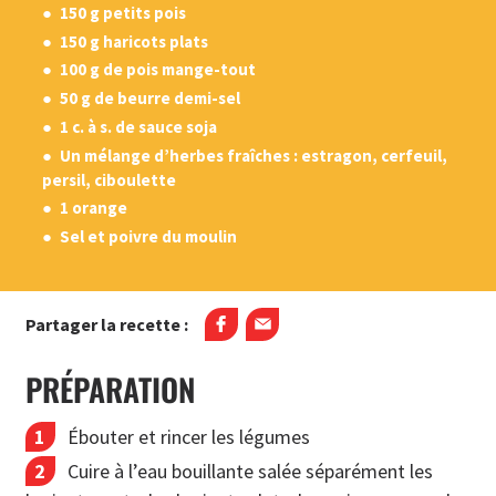
150 g petits pois
150 g haricots plats
100 g de pois mange-tout
50 g de beurre demi-sel
1 c. à s. de sauce soja
Un mélange d’herbes fraîches : estragon, cerfeuil,
persil, ciboulette
1 orange
Sel et poivre du moulin
Partager la recette :
PRÉPARATION
Ébouter et rincer les légumes
Cuire à l’eau bouillante salée séparément les